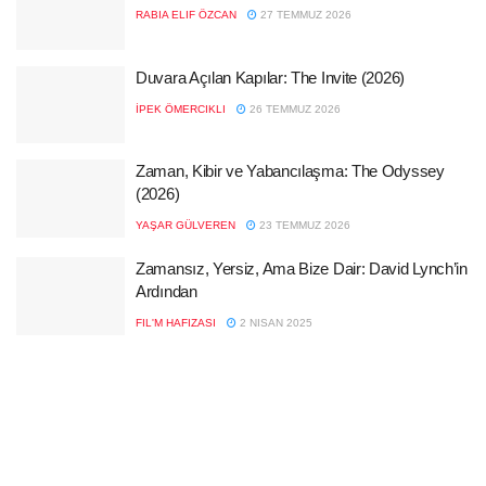
RABIA ELIF ÖZCAN
27 TEMMUZ 2026
Duvara Açılan Kapılar: The Invite (2026)
İPEK ÖMERCIKLI
26 TEMMUZ 2026
Zaman, Kibir ve Yabancılaşma: The Odyssey
(2026)
YAŞAR GÜLVEREN
23 TEMMUZ 2026
Zamansız, Yersiz, Ama Bize Dair: David Lynch’in
Ardından
FIL'M HAFIZASI
2 NISAN 2025