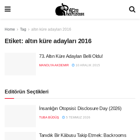
Home
Tag
altın küre adayları 2016
Etiket:
altın küre adayları 2016
73. Altın Küre Adayları Belli Oldu!
MANOLYA AKDEMIR
10 ARALIK 2015
Editörün Seçtikleri
İnsanlığın Otopsisi: Disclosure Day (2026)
TUBA BÜDÜŞ
5 TEMMUZ 2026
Tanıdık Bir Kâbusu Takip Etmek: Backrooms