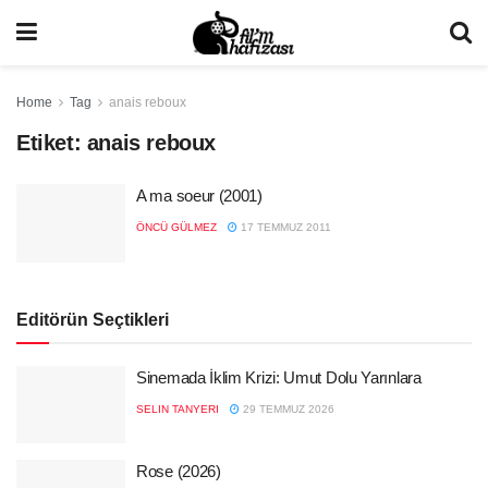
Home
Tag
anais reboux
Etiket:
anais reboux
A ma soeur (2001)
ÖNCÜ GÜLMEZ
17 TEMMUZ 2011
Editörün Seçtikleri
Sinemada İklim Krizi: Umut Dolu Yarınlara
SELIN TANYERI
29 TEMMUZ 2026
Rose (2026)