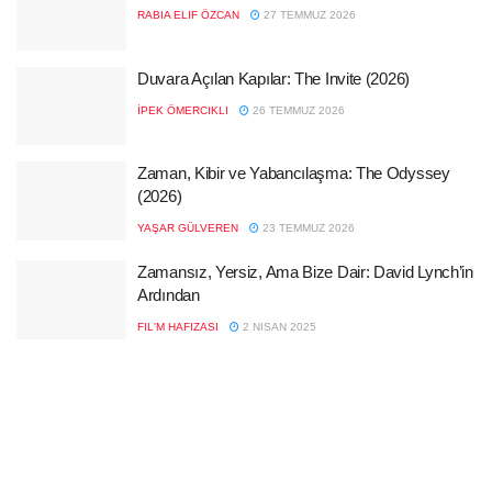
RABIA ELIF ÖZCAN
27 TEMMUZ 2026
Duvara Açılan Kapılar: The Invite (2026)
İPEK ÖMERCIKLI
26 TEMMUZ 2026
Zaman, Kibir ve Yabancılaşma: The Odyssey
(2026)
YAŞAR GÜLVEREN
23 TEMMUZ 2026
Zamansız, Yersiz, Ama Bize Dair: David Lynch’in
Ardından
FIL'M HAFIZASI
2 NISAN 2025