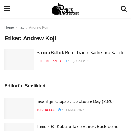
Home
Tag
Andrew Koji
Etiket:
Andrew Koji
Sandra Bullock Bullet Train’in Kadrosuna Katıldı
ELIF EGE TANERI
10 ŞUBAT 2021
Editörün Seçtikleri
İnsanlığın Otopsisi: Disclosure Day (2026)
TUBA BÜDÜŞ
5 TEMMUZ 2026
Tanıdık Bir Kâbusu Takip Etmek: Backrooms