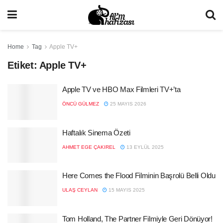
Home
Tag
Apple TV+
Etiket:
Apple TV+
Apple TV ve HBO Max Filmleri TV+’ta
ÖNCÜ GÜLMEZ
25 MAYIS 2026
Haftalık Sinema Özeti
AHMET EGE ÇAKIREL
13 EYLÜL 2025
Here Comes the Flood Filminin Başrolü Belli Oldu
ULAŞ CEYLAN
15 MAYIS 2025
Tom Holland, The Partner Filmiyle Geri Dönüyor!