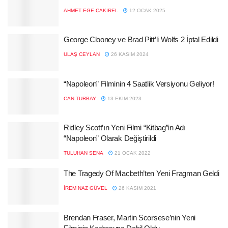
AHMET EGE ÇAKIREL
12 OCAK 2025
George Clooney ve Brad Pitt’li Wolfs 2 İptal Edildi
ULAŞ CEYLAN
26 KASIM 2024
“Napoleon” Filminin 4 Saatlik Versiyonu Geliyor!
CAN TURBAY
13 EKIM 2023
Ridley Scott’ın Yeni Filmi “Kitbag”in Adı
“Napoleon” Olarak Değiştirildi
TULUHAN SENA
21 OCAK 2022
The Tragedy Of Macbeth’ten Yeni Fragman Geldi
İREM NAZ GÜVEL
26 KASIM 2021
Brendan Fraser, Martin Scorsese’nin Yeni