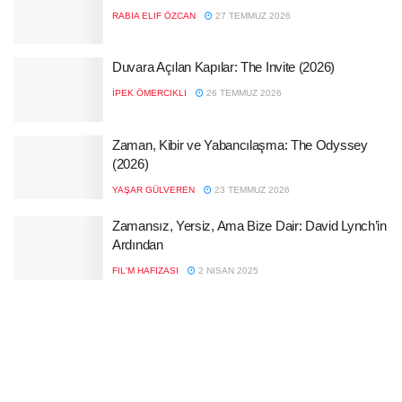
RABIA ELIF ÖZCAN
27 TEMMUZ 2026
Duvara Açılan Kapılar: The Invite (2026)
İPEK ÖMERCIKLI
26 TEMMUZ 2026
Zaman, Kibir ve Yabancılaşma: The Odyssey
(2026)
YAŞAR GÜLVEREN
23 TEMMUZ 2026
Zamansız, Yersiz, Ama Bize Dair: David Lynch’in
Ardından
FIL'M HAFIZASI
2 NISAN 2025