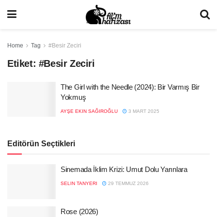
Home
Tag
#Besir Zeciri
Etiket:
#Besir Zeciri
The Girl with the Needle (2024): Bir Varmış Bir
Yokmuş
AYŞE EKIN SAĞIROĞLU
3 MART 2025
Editörün Seçtikleri
Sinemada İklim Krizi: Umut Dolu Yarınlara
SELIN TANYERI
29 TEMMUZ 2026
Rose (2026)