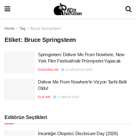
Home
Tag
Bruce Springsteen
Etiket:
Bruce Springsteen
Springsteen: Deliver Me From Nowhere, New
York Film Festivali’nde Prömiyerini Yapacak
EVIN ARSLAN
14 AĞUSTOS 2025
Deliver Me From Nowhere’in Vizyon Tarihi Belli
Oldu!
ELIF ARI
17 MAYIS 2025
Editörün Seçtikleri
İnsanlığın Otopsisi: Disclosure Day (2026)