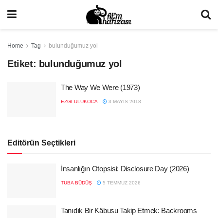
Home
Tag
bulunduğumuz yol
Etiket:
bulunduğumuz yol
The Way We Were (1973)
EZGI ULUKOCA
3 MAYIS 2018
Editörün Seçtikleri
İnsanlığın Otopsisi: Disclosure Day (2026)
TUBA BÜDÜŞ
5 TEMMUZ 2026
Tanıdık Bir Kâbusu Takip Etmek: Backrooms