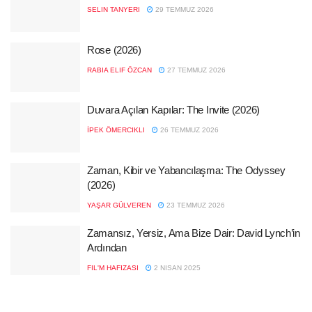
SELIN TANYERI
29 TEMMUZ 2026
Rose (2026)
RABIA ELIF ÖZCAN
27 TEMMUZ 2026
Duvara Açılan Kapılar: The Invite (2026)
İPEK ÖMERCIKLI
26 TEMMUZ 2026
Zaman, Kibir ve Yabancılaşma: The Odyssey
(2026)
YAŞAR GÜLVEREN
23 TEMMUZ 2026
Zamansız, Yersiz, Ama Bize Dair: David Lynch’in
Ardından
FIL'M HAFIZASI
2 NISAN 2025