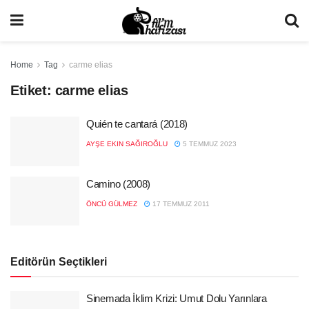
Home
Tag
carme elias
Etiket:
carme elias
Quién te cantará (2018)
AYŞE EKIN SAĞIROĞLU
5 TEMMUZ 2023
Camino (2008)
ÖNCÜ GÜLMEZ
17 TEMMUZ 2011
Editörün Seçtikleri
Sinemada İklim Krizi: Umut Dolu Yarınlara