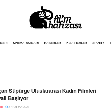
İLERİ
SİNEMA YAZILARI
HABERLER
KISA FİLMLER
SPOTIFY
çan Süpürge Uluslararası Kadın Filmleri
vali Başlıyor
RI
2 HAZIRAN 2026