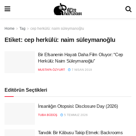
Home
Tag
cep herkülü: naim süleymanoğlu
Etiket:
cep herkülü: naim süleymanoğlu
Bir Efsanenin Hayatı Daha Film Oluyor: “Cep
Herkülü: Naim Süleymanoğlu”
MUSTAFA ÖZYURT
7 NISAN 2019
Editörün Seçtikleri
İnsanlığın Otopsisi: Disclosure Day (2026)
TUBA BÜDÜŞ
5 TEMMUZ 2026
Tanıdık Bir Kâbusu Takip Etmek: Backrooms