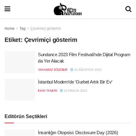
Home
Tag
Çevrimiçi gösterim
Etiket:
Çevrimiçi gösterim
Sundance 2023 Film Festivali’nde Dijital Program
da Yer Alacak
YAKAMOZ SÖZÜBIR
31 AĞUSTOS 2022
İstanbul Modern’de ‘Gurbet Artık Bir Ev’
EKIN TANERI
18 ARALIK 2021
Editörün Seçtikleri
İnsanlığın Otopsisi: Disclosure Day (2026)