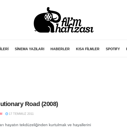
İLERİ
SİNEMA YAZILARI
HABERLER
KISA FİLMLER
SPOTIFY
utionary Road (2008)
IM
17 TEMMUZ 2011
arı hayatın tekdüzeliğinden kurtulmak ve hayallerini