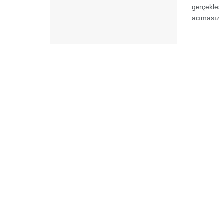
gerçekle
acımasızl