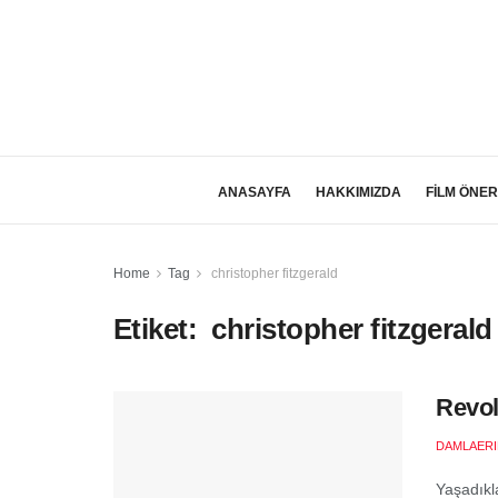
ANASAYFA
HAKKIMIZDA
FİLM ÖNER
Home
Tag
christopher fitzgerald
Etiket:
christopher fitzgerald
Revol
DAMLAER
Yaşadıkl