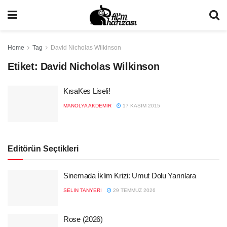
Home
Tag
David Nicholas Wilkinson
Etiket:
David Nicholas Wilkinson
KısaKes Liseli!
MANOLYA AKDEMIR
17 KASIM 2015
Editörün Seçtikleri
Sinemada İklim Krizi: Umut Dolu Yarınlara
SELIN TANYERI
29 TEMMUZ 2026
Rose (2026)