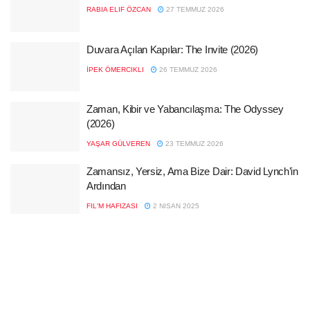
RABIA ELIF ÖZCAN
27 TEMMUZ 2026
Duvara Açılan Kapılar: The Invite (2026)
İPEK ÖMERCIKLI
26 TEMMUZ 2026
Zaman, Kibir ve Yabancılaşma: The Odyssey
(2026)
YAŞAR GÜLVEREN
23 TEMMUZ 2026
Zamansız, Yersiz, Ama Bize Dair: David Lynch’in
Ardından
FIL'M HAFIZASI
2 NISAN 2025