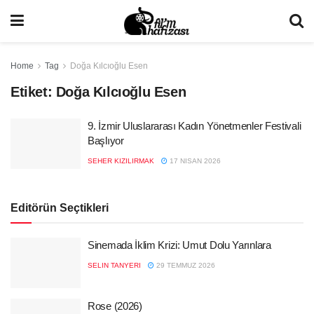
Home
Tag
Doğa Kılcıoğlu Esen
Etiket:
Doğa Kılcıoğlu Esen
9. İzmir Uluslararası Kadın Yönetmenler Festivali
Başlıyor
SEHER KIZILIRMAK
17 NISAN 2026
Editörün Seçtikleri
Sinemada İklim Krizi: Umut Dolu Yarınlara
SELIN TANYERI
29 TEMMUZ 2026
Rose (2026)