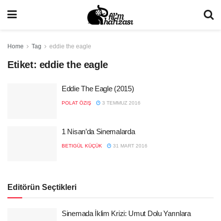
Home
Tag
eddie the eagle
Etiket:
eddie the eagle
Eddie The Eagle (2015)
POLAT ÖZIŞ
3 TEMMUZ 2016
1 Nisan’da Sinemalarda
BETIGÜL KÜÇÜK
31 MART 2016
Editörün Seçtikleri
Sinemada İklim Krizi: Umut Dolu Yarınlara