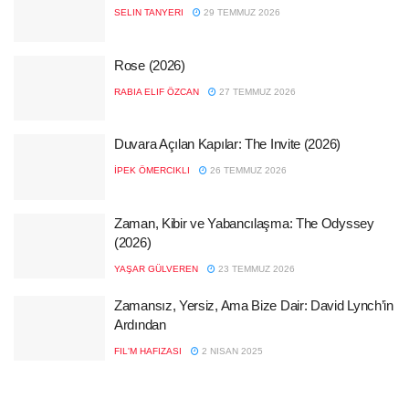
SELIN TANYERI
29 TEMMUZ 2026
Rose (2026)
RABIA ELIF ÖZCAN
27 TEMMUZ 2026
Duvara Açılan Kapılar: The Invite (2026)
İPEK ÖMERCIKLI
26 TEMMUZ 2026
Zaman, Kibir ve Yabancılaşma: The Odyssey
(2026)
YAŞAR GÜLVEREN
23 TEMMUZ 2026
Zamansız, Yersiz, Ama Bize Dair: David Lynch’in
Ardından
FIL'M HAFIZASI
2 NISAN 2025