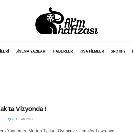
İLERİ
SİNEMA YAZILARI
HABERLER
KISA FİLMLER
SPOTIFY
ak’ta Vizyonda !
REK
12 OCAK 2017
rs Yönetmen: Morten Tyldum Oyuncular: Jennifer Lawrence,