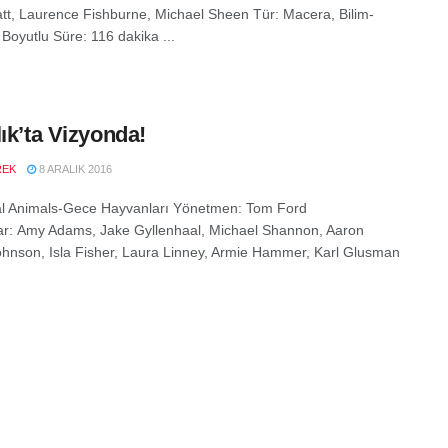
att, Laurence Fishburne, Michael Sheen Tür: Macera, Bilim-
 Boyutlu Süre: 116 dakika ...
lık’ta Vizyonda!
REK
8 ARALIK 2016
l Animals-Gece Hayvanları Yönetmen: Tom Ford
r: Amy Adams, Jake Gyllenhaal, Michael Shannon, Aaron
ohnson, Isla Fisher, Laura Linney, Armie Hammer, Karl Glusman