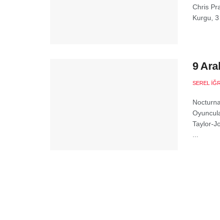
Chris Pr
Kurgu, 3
9 Ara
SEREL İĞ
Nocturna
Oyuncula
Taylor-J
...