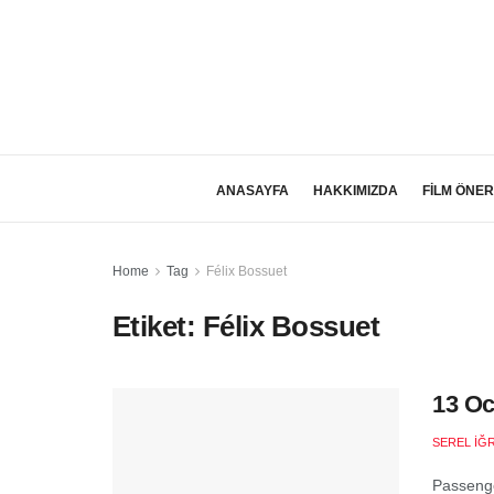
ANASAYFA
HAKKIMIZDA
FİLM ÖNER
Home
Tag
Félix Bossuet
Etiket:
Félix Bossuet
13 Oc
SEREL İĞ
Passenge