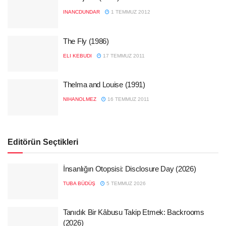
INANCDUNDAR
1 TEMMUZ 2012
The Fly (1986)
ELI KEBUDI
17 TEMMUZ 2011
Thelma and Louise (1991)
NIHANOLMEZ
16 TEMMUZ 2011
Editörün Seçtikleri
İnsanlığın Otopsisi: Disclosure Day (2026)
TUBA BÜDÜŞ
5 TEMMUZ 2026
Tanıdık Bir Kâbusu Takip Etmek: Backrooms
(2026)