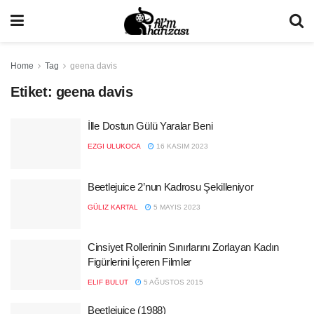
Home
Tag
geena davis
Etiket:
geena davis
İlle Dostun Gülü Yaralar Beni
EZGI ULUKOCA
16 KASIM 2023
Beetlejuice 2’nun Kadrosu Şekilleniyor
GÜLIZ KARTAL
5 MAYIS 2023
Cinsiyet Rollerinin Sınırlarını Zorlayan Kadın
Figürlerini İçeren Filmler
ELIF BULUT
5 AĞUSTOS 2015
Beetlejuice (1988)