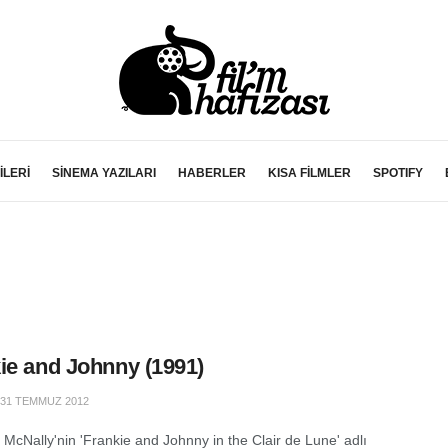
İLERİ
SİNEMA YAZILARI
HABERLER
KISA FİLMLER
SPOTIFY
ie and Johnny (1991)
31 TEMMUZ 2012
 McNally'nin 'Frankie and Johnny in the Clair de Lune' adlı