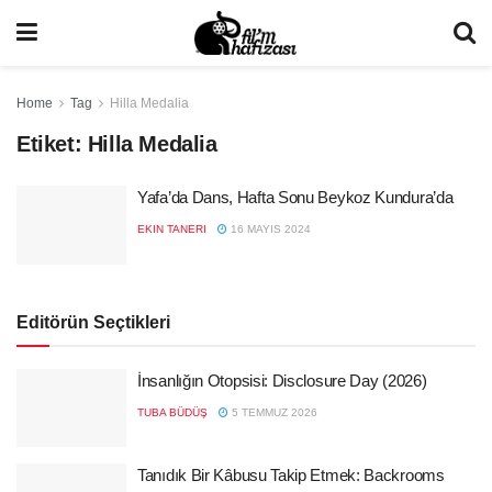
Home
Tag
Hilla Medalia
Etiket:
Hilla Medalia
Yafa’da Dans, Hafta Sonu Beykoz Kundura’da
EKIN TANERI
16 MAYIS 2024
Editörün Seçtikleri
İnsanlığın Otopsisi: Disclosure Day (2026)
TUBA BÜDÜŞ
5 TEMMUZ 2026
Tanıdık Bir Kâbusu Takip Etmek: Backrooms