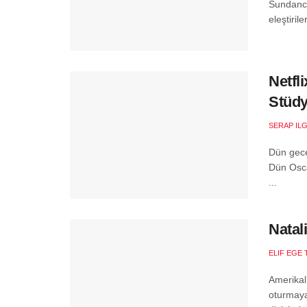
Sundance
eleştiri
Netfl
Stüdy
SERAP ILG
Dün gece
Dün Osca
...
Natal
ELIF EGE 
Amerikal
oturmaya