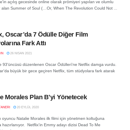
'in açılış gecesinde online olarak prömiyeri yapılan ve olumlu
ler alan Summer of Soul (…Or, When The Revolution Could Not ...
ix, Oscar’da 7 Ödülle Diğer Film
olarına Fark Attı
IN
26 NISAN 2021
 93'üncüsü düzenlenen Oscar Ödülleri'ne Netflix damga vurdu.
r'da büyük bir gece geçiren Netflix, tüm stüdyolara fark atarak
ie Morales Plan B’yi Yönetecek
TANERI
20 EYLÜL 2020
ı oyuncu Natalie Morales ilk filmi için yönetmen koltuğuna
 hazırlanıyor. Netflix'in Emmy adayı dizisi Dead To Me