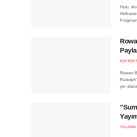
Hulu, iko
Hellraise
Fragmand
Rowan
Payla
ELIF EGE 
Rowan Bl
Rudolph'
yer alaca
”Summ
Yayım
TULUHAN 