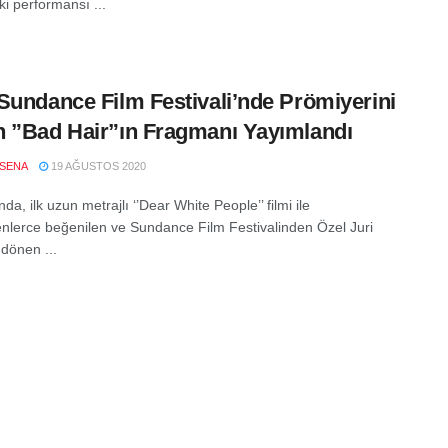
ki performansı ...
Sundance Film Festivali’nde Prömiyerini
 ”Bad Hair”ın Fragmanı Yayımlandı
SENA
19 AĞUSTOS 2020
nda, ilk uzun metrajlı ‘’Dear White People’’ filmi ile
enlerce beğenilen ve Sundance Film Festivalinden Özel Juri
 dönen ...