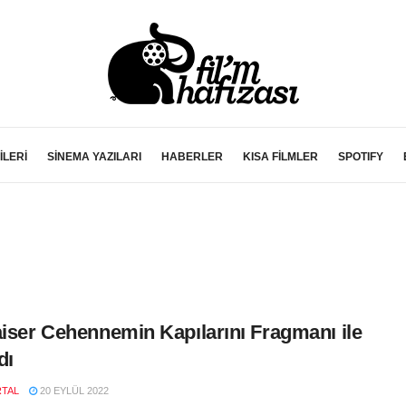
İLERİ
SİNEMA YAZILARI
HABERLER
KISA FİLMLER
SPOTIFY
aiser Cehennemin Kapılarını Fragmanı ile
dı
RTAL
20 EYLÜL 2022