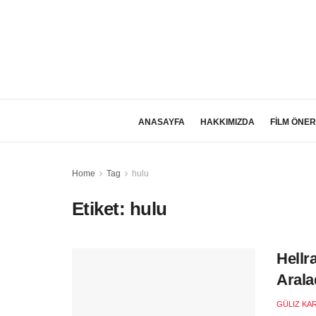
ANASAYFA
HAKKIMIZDA
FİLM ÖNER
Home
Tag
hulu
Etiket:
hulu
Hellr
Arala
GÜLIZ KA