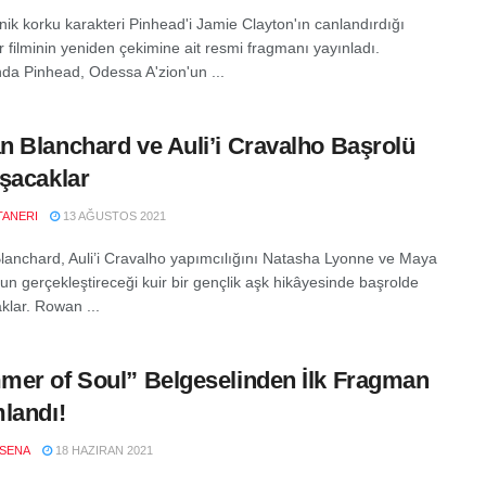
nik korku karakteri Pinhead'i Jamie Clayton'ın canlandırdığı
r filminin yeniden çekimine ait resmi fragmanı yayınladı.
a Pinhead, Odessa A'zion'un ...
 Blanchard ve Auli’i Cravalho Başrolü
şacaklar
TANERI
13 AĞUSTOS 2021
anchard, Auli’i Cravalho yapımcılığını Natasha Lyonne ve Maya
un gerçekleştireceği kuir bir gençlik aşk hikâyesinde başrolde
klar. Rowan ...
er of Soul” Belgeselinden İlk Fragman
landı!
SENA
18 HAZIRAN 2021