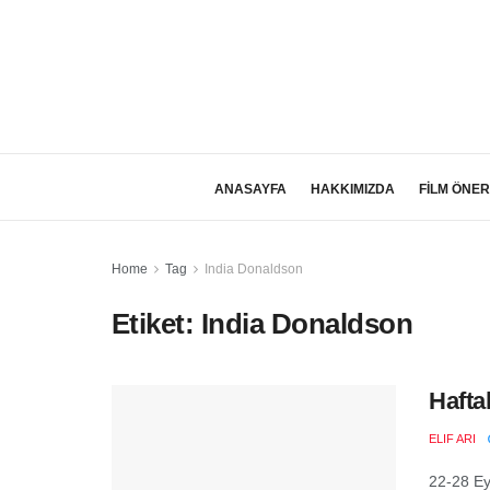
ANASAYFA
HAKKIMIZDA
FİLM ÖNER
Home
Tag
India Donaldson
Etiket:
India Donaldson
Hafta
ELIF ARI
22-28 Ey