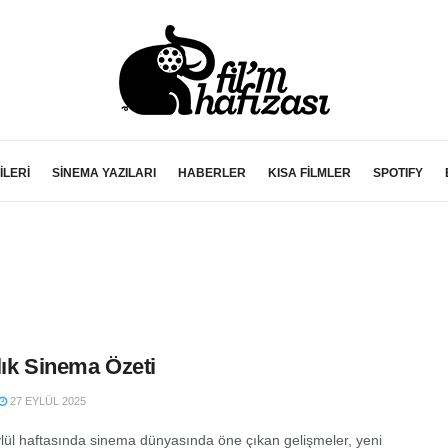
İLERİ
SİNEMA YAZILARI
HABERLER
KISA FİLMLER
SPOTIFY
lık Sinema Özeti
27 EYLÜL 2025
lül haftasında sinema dünyasında öne çıkan gelişmeler, yeni