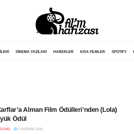
İLERİ
SİNEMA YAZILARI
HABERLER
KISA FİLMLER
SPOTIFY
Zarflar’a Alman Film Ödülleri’nden (Lola)
üyük Ödül
 GÜVEL
2 HAZIRAN 2026