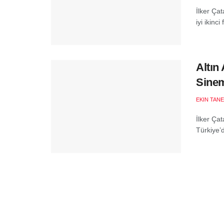
İlker Çat
iyi ikinc
Altın
Sine
EKIN TANE
İlker Çat
Türkiye’