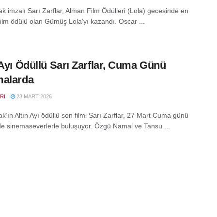
ak imzalı Sarı Zarflar, Alman Film Ödülleri (Lola) gecesinde en
i film ödülü olan Gümüş Lola’yı kazandı. Oscar ...
 Ayı Ödüllü Sarı Zarflar, Cuma Günü
malarda
RI
23 MART 2026
ak’ın Altın Ayı ödüllü son filmi Sarı Zarflar, 27 Mart Cuma günü
de sinemaseverlerle buluşuyor. Özgü Namal ve Tansu ...