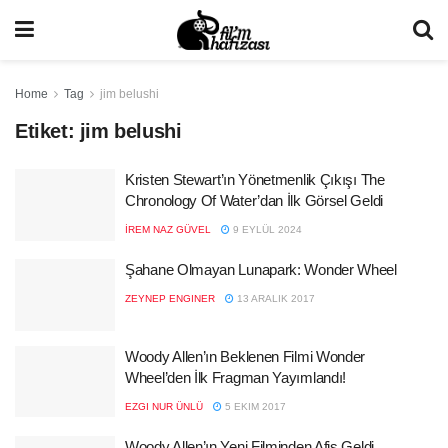
Home
Tag
jim belushi
Etiket:
jim belushi
Kristen Stewart’ın Yönetmenlik Çıkışı The
Chronology Of Water’dan İlk Görsel Geldi
İREM NAZ GÜVEL
9 EYLÜL 2024
Şahane Olmayan Lunapark: Wonder Wheel
ZEYNEP ENGINER
13 ARALIK 2017
Woody Allen’ın Beklenen Filmi Wonder
Wheel’den İlk Fragman Yayımlandı!
EZGI NUR ÜNLÜ
5 EKIM 2017
Woody Allen’ın Yeni Filminden Afiş Geldi