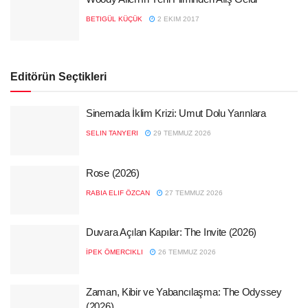
BETIGÜL KÜÇÜK
2 EKIM 2017
Editörün Seçtikleri
Sinemada İklim Krizi: Umut Dolu Yarınlara
SELIN TANYERI
29 TEMMUZ 2026
Rose (2026)
RABIA ELIF ÖZCAN
27 TEMMUZ 2026
Duvara Açılan Kapılar: The Invite (2026)
İPEK ÖMERCIKLI
26 TEMMUZ 2026
Zaman, Kibir ve Yabancılaşma: The Odyssey
(2026)