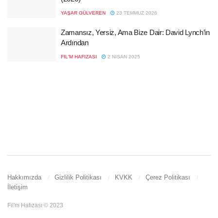
YAŞAR GÜLVEREN
23 TEMMUZ 2026
Zamansız, Yersiz, Ama Bize Dair: David Lynch’in
Ardından
FIL'M HAFIZASI
2 NISAN 2025
Hakkımızda
Gizlilik Politikası
KVKK
Çerez Politikası
İletişim
Fil'm Hafızası © 2023