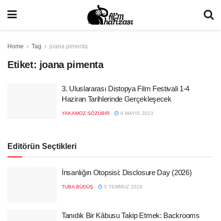
Home
Tag
joana pimenta
Etiket:
joana pimenta
3. Uluslararası Distopya Film Festivali 1-4
Haziran Tarihlerinde Gerçekleşecek
YAKAMOZ SÖZÜBIR
9 MAYIS 2023
Editörün Seçtikleri
İnsanlığın Otopsisi: Disclosure Day (2026)
TUBA BÜDÜŞ
5 TEMMUZ 2026
Tanıdık Bir Kâbusu Takip Etmek: Backrooms