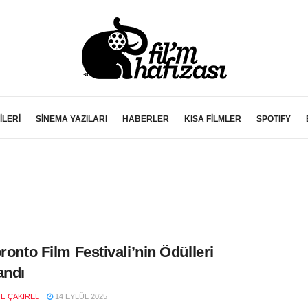
İLERİ
SİNEMA YAZILARI
HABERLER
KISA FİLMLER
SPOTIFY
oronto Film Festivali’nin Ödülleri
andı
E ÇAKIREL
14 EYLÜL 2025