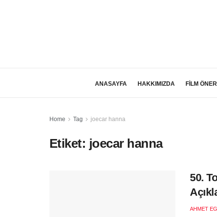
ANASAYFA
HAKKIMIZDA
FİLM ÖNER
Home
Tag
joecar hanna
Etiket:
joecar hanna
50. T
Açıkl
AHMET EG