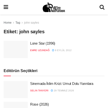
Home
Tag
john sayles
Etiket:
john sayles
Lone Star (1996)
EMRE UZUNDAĞ
9 EYLÜL 2012
Editörün Seçtikleri
Sinemada İklim Krizi: Umut Dolu Yarınlara
SELIN TANYERI
29 TEMMUZ 2026
Rose (2026)