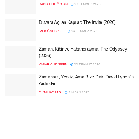
RABIA ELIF ÖZCAN
27 TEMMUZ 2026
Duvara Açılan Kapılar: The Invite (2026)
İPEK ÖMERCIKLI
26 TEMMUZ 2026
Zaman, Kibir ve Yabancılaşma: The Odyssey
(2026)
YAŞAR GÜLVEREN
23 TEMMUZ 2026
Zamansız, Yersiz, Ama Bize Dair: David Lynch’in
Ardından
FIL'M HAFIZASI
2 NISAN 2025