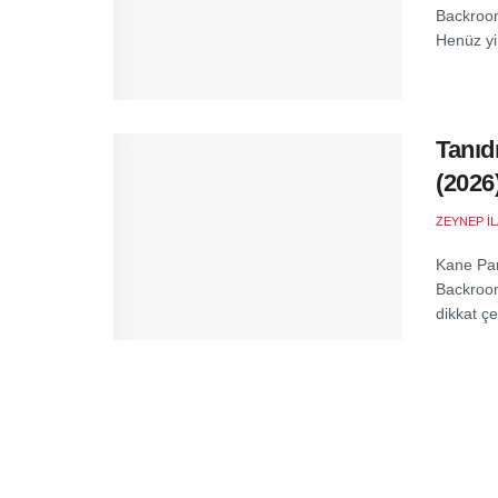
Backroom
Henüz yir
Tanıd
(2026
ZEYNEP İ
Kane Par
Backroom
dikkat çe