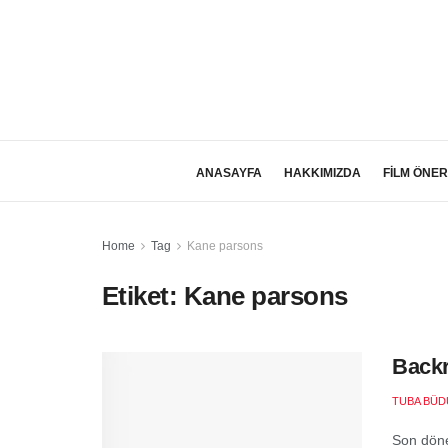
ANASAYFA
HAKKIMIZDA
FİLM ÖNER
Home
Tag
Kane parsons
Etiket:
Kane parsons
Back
TUBA BÜD
Son döne