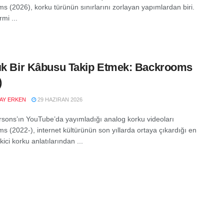
s (2026), korku türünün sınırlarını zorlayan yapımlardan biri.
mi ...
ık Bir Kâbusu Takip Etmek: Backrooms
)
LAY ERKEN
29 HAZIRAN 2026
sons’ın YouTube’da yayımladığı analog korku videoları
s (2022-), internet kültürünün son yıllarda ortaya çıkardığı en
kici korku anlatılarından ...