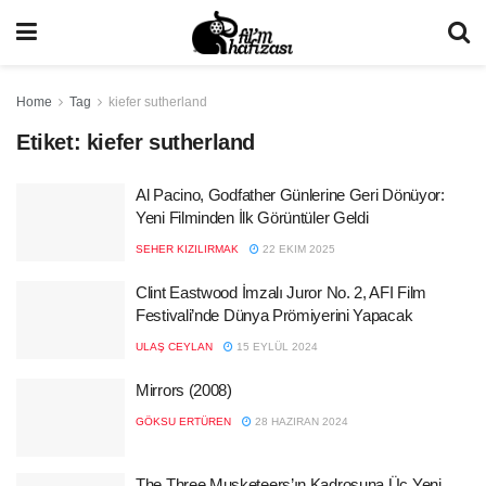
Home
Tag
kiefer sutherland
Etiket:
kiefer sutherland
Al Pacino, Godfather Günlerine Geri Dönüyor:
Yeni Filminden İlk Görüntüler Geldi
SEHER KIZILIRMAK
22 EKIM 2025
Clint Eastwood İmzalı Juror No. 2, AFI Film
Festivali’nde Dünya Prömiyerini Yapacak
ULAŞ CEYLAN
15 EYLÜL 2024
Mirrors (2008)
GÖKSU ERTÜREN
28 HAZIRAN 2024
The Three Musketeers’ın Kadrosuna Üç Yeni