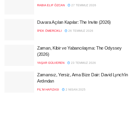
RABIA ELIF ÖZCAN
27 TEMMUZ 2026
Duvara Açılan Kapılar: The Invite (2026)
İPEK ÖMERCIKLI
26 TEMMUZ 2026
Zaman, Kibir ve Yabancılaşma: The Odyssey
(2026)
YAŞAR GÜLVEREN
23 TEMMUZ 2026
Zamansız, Yersiz, Ama Bize Dair: David Lynch’in
Ardından
FIL'M HAFIZASI
2 NISAN 2025