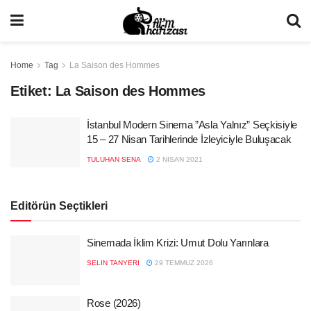
Home
Tag
La Saison des Hommes
Etiket:
La Saison des Hommes
İstanbul Modern Sinema ”Asla Yalnız” Seçkisiyle
15 – 27 Nisan Tarihlerinde İzleyiciyle Buluşacak
TULUHAN SENA
2 NISAN 2021
Editörün Seçtikleri
Sinemada İklim Krizi: Umut Dolu Yarınlara
SELIN TANYERI
29 TEMMUZ 2026
Rose (2026)