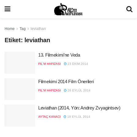
Home
Tag
leviathan
Etiket:
leviathan
13. Filmekimi’ne Veda
FIL'M HAFIZASI
23 EKIM 2014
Filmekimi 2014 Film Önerileri
FIL'M HAFIZASI
26 EYLÜL 2014
Leviathan (2014, Yön: Andrey Zvyagintsev)
AYTAÇ KANACI
19 EYLÜL 2014