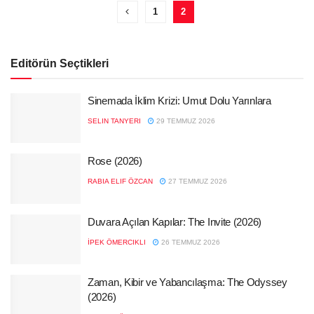
1
2
Editörün Seçtikleri
Sinemada İklim Krizi: Umut Dolu Yarınlara
SELIN TANYERI
29 TEMMUZ 2026
Rose (2026)
RABIA ELIF ÖZCAN
27 TEMMUZ 2026
Duvara Açılan Kapılar: The Invite (2026)
İPEK ÖMERCIKLI
26 TEMMUZ 2026
Zaman, Kibir ve Yabancılaşma: The Odyssey
(2026)