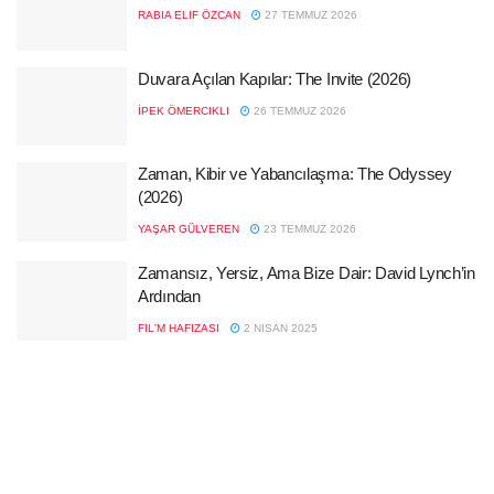
RABIA ELIF ÖZCAN
27 TEMMUZ 2026
Duvara Açılan Kapılar: The Invite (2026)
İPEK ÖMERCIKLI
26 TEMMUZ 2026
Zaman, Kibir ve Yabancılaşma: The Odyssey
(2026)
YAŞAR GÜLVEREN
23 TEMMUZ 2026
Zamansız, Yersiz, Ama Bize Dair: David Lynch’in
Ardından
FIL'M HAFIZASI
2 NISAN 2025