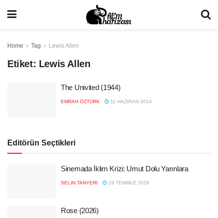
Home
Tag
Lewis Allen
Etiket:
Lewis Allen
The Univited (1944)
EMRAH ÖZTÜRK
11 HAZIRAN 2014
Editörün Seçtikleri
Sinemada İklim Krizi: Umut Dolu Yarınlara
SELIN TANYERI
29 TEMMUZ 2026
Rose (2026)