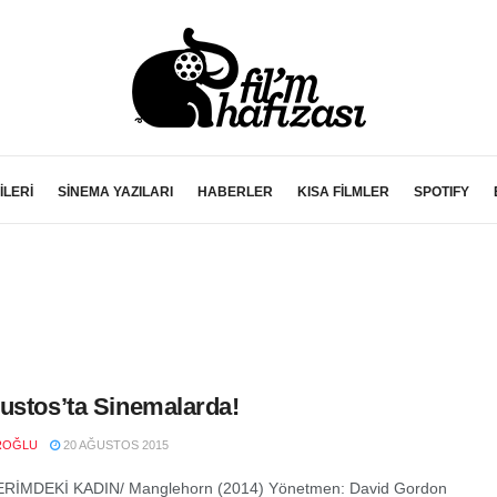
İLERİ
SİNEMA YAZILARI
HABERLER
KISA FİLMLER
SPOTIFY
ustos’ta Sinemalarda!
ROĞLU
20 AĞUSTOS 2015
RİMDEKİ KADIN/ Manglehorn (2014) Yönetmen: David Gordon