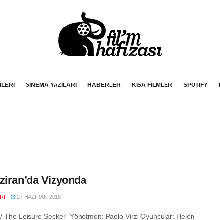
İLERİ
SİNEMA YAZILARI
HABERLER
KISA FİLMLER
SPOTIFY
ziran’da Vizyonda
RI
27 HAZIRAN 2018
/ The Leisure Seeker Yönetmen: Paolo Virzi Oyuncular: Helen