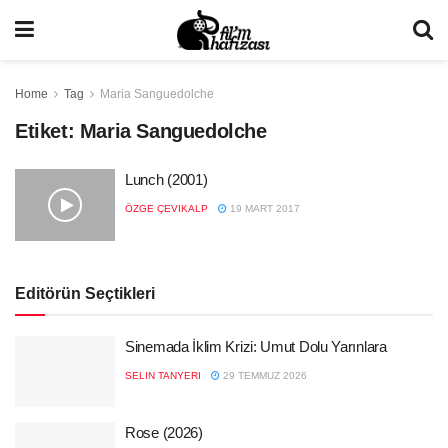
Home
Tag
Maria Sanguedolche
Etiket:
Maria Sanguedolche
Lunch (2001)
ÖZGE ÇEVIKALP
19 MART 2017
Editörün Seçtikleri
Sinemada İklim Krizi: Umut Dolu Yarınlara
SELIN TANYERI
29 TEMMUZ 2026
Rose (2026)