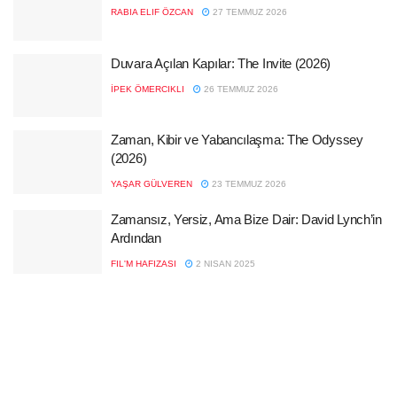
RABIA ELIF ÖZCAN
27 TEMMUZ 2026
Duvara Açılan Kapılar: The Invite (2026)
İPEK ÖMERCIKLI
26 TEMMUZ 2026
Zaman, Kibir ve Yabancılaşma: The Odyssey
(2026)
YAŞAR GÜLVEREN
23 TEMMUZ 2026
Zamansız, Yersiz, Ama Bize Dair: David Lynch’in
Ardından
FIL'M HAFIZASI
2 NISAN 2025