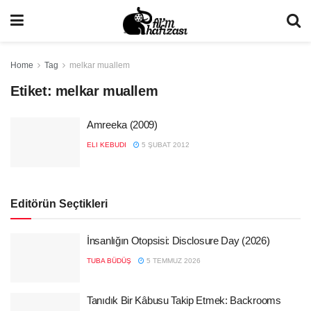
Home
Tag
melkar muallem
Etiket:
melkar muallem
Amreeka (2009)
ELI KEBUDI
5 ŞUBAT 2012
Editörün Seçtikleri
İnsanlığın Otopsisi: Disclosure Day (2026)
TUBA BÜDÜŞ
5 TEMMUZ 2026
Tanıdık Bir Kâbusu Takip Etmek: Backrooms