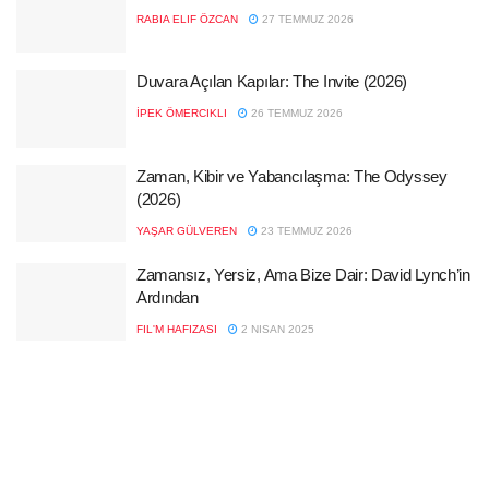
RABIA ELIF ÖZCAN
27 TEMMUZ 2026
Duvara Açılan Kapılar: The Invite (2026)
İPEK ÖMERCIKLI
26 TEMMUZ 2026
Zaman, Kibir ve Yabancılaşma: The Odyssey
(2026)
YAŞAR GÜLVEREN
23 TEMMUZ 2026
Zamansız, Yersiz, Ama Bize Dair: David Lynch’in
Ardından
FIL'M HAFIZASI
2 NISAN 2025