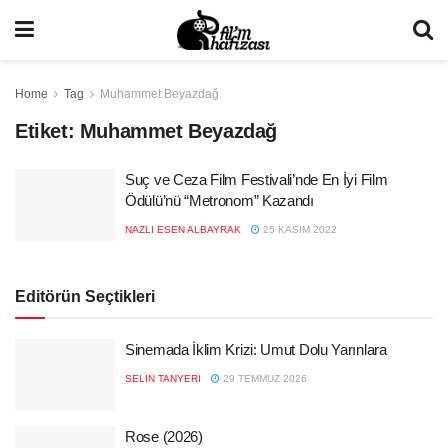
Home
Tag
Muhammet Beyazdağ
Etiket:
Muhammet Beyazdağ
Suç ve Ceza Film Festivali’nde En İyi Film
Ödülü’nü “Metronom” Kazandı
NAZLI ESEN ALBAYRAK
25 KASIM 2022
Editörün Seçtikleri
Sinemada İklim Krizi: Umut Dolu Yarınlara
SELIN TANYERI
29 TEMMUZ 2026
Rose (2026)