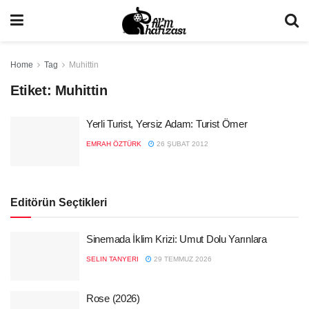
Home
Tag
Muhittin
Etiket:
Muhittin
Yerli Turist, Yersiz Adam: Turist Ömer
EMRAH ÖZTÜRK
26 ŞUBAT 2012
Editörün Seçtikleri
Sinemada İklim Krizi: Umut Dolu Yarınlara
SELIN TANYERI
29 TEMMUZ 2026
Rose (2026)