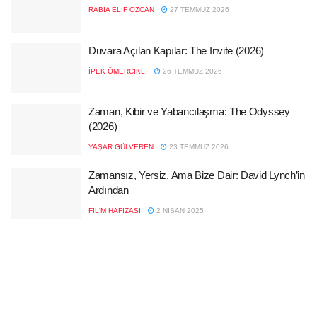
RABIA ELIF ÖZCAN
27 TEMMUZ 2026
Duvara Açılan Kapılar: The Invite (2026)
İPEK ÖMERCIKLI
26 TEMMUZ 2026
Zaman, Kibir ve Yabancılaşma: The Odyssey
(2026)
YAŞAR GÜLVEREN
23 TEMMUZ 2026
Zamansız, Yersiz, Ama Bize Dair: David Lynch’in
Ardından
FIL'M HAFIZASI
2 NISAN 2025