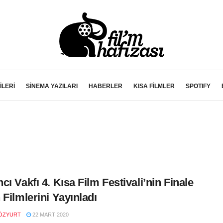
İLERİ
SİNEMA YAZILARI
HABERLER
KISA FİLMLER
SPOTIFY
cı Vakfı 4. Kısa Film Festivali’nin Finale
 Filmlerini Yayınladı
ÖZYURT
22 MART 2020