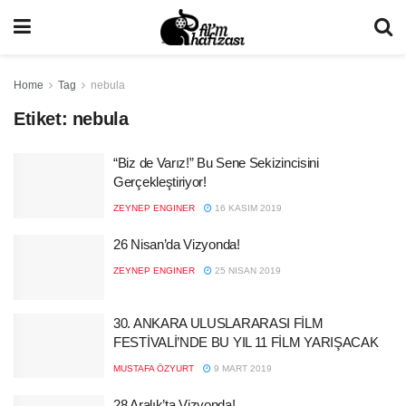
Home
Tag
nebula
Etiket:
nebula
“Biz de Varız!” Bu Sene Sekizincisini
Gerçekleştiriyor!
ZEYNEP ENGINER
16 KASIM 2019
26 Nisan’da Vizyonda!
ZEYNEP ENGINER
25 NISAN 2019
30. ANKARA ULUSLARARASI FİLM
FESTİVALİ’NDE BU YIL 11 FİLM YARIŞACAK
MUSTAFA ÖZYURT
9 MART 2019
28 Aralık’ta Vizyonda!