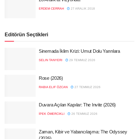
ERDEM CERRAH
27 ARALIK 2018
Editörün Seçtikleri
Sinemada İklim Krizi: Umut Dolu Yarınlara
SELIN TANYERI
29 TEMMUZ 2026
Rose (2026)
RABIA ELIF ÖZCAN
27 TEMMUZ 2026
Duvara Açılan Kapılar: The Invite (2026)
İPEK ÖMERCIKLI
26 TEMMUZ 2026
Zaman, Kibir ve Yabancılaşma: The Odyssey
(2026)