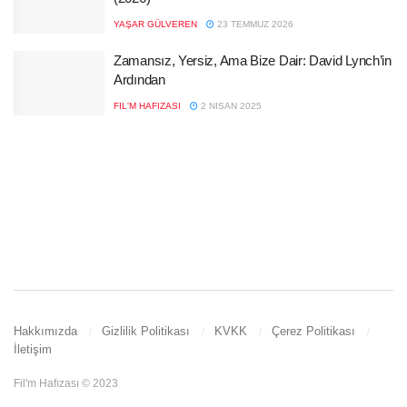
YAŞAR GÜLVEREN
23 TEMMUZ 2026
Zamansız, Yersiz, Ama Bize Dair: David Lynch’in
Ardından
FIL'M HAFIZASI
2 NISAN 2025
Hakkımızda
Gizlilik Politikası
KVKK
Çerez Politikası
İletişim
Fil'm Hafızası © 2023