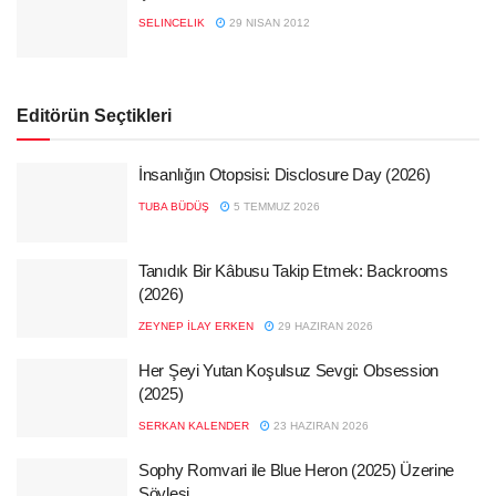
SELINCELIK
29 NISAN 2012
Editörün Seçtikleri
İnsanlığın Otopsisi: Disclosure Day (2026)
TUBA BÜDÜŞ
5 TEMMUZ 2026
Tanıdık Bir Kâbusu Takip Etmek: Backrooms
(2026)
ZEYNEP İLAY ERKEN
29 HAZIRAN 2026
Her Şeyi Yutan Koşulsuz Sevgi: Obsession
(2025)
SERKAN KALENDER
23 HAZIRAN 2026
Sophy Romvari ile Blue Heron (2025) Üzerine
Söyleşi