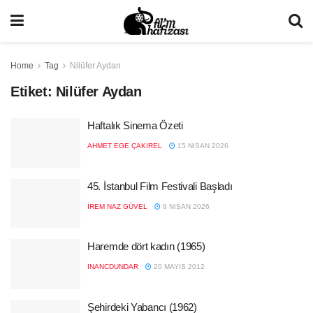
Home
Tag
Nilüfer Aydan
Etiket:
Nilüfer Aydan
Haftalık Sinema Özeti
AHMET EGE ÇAKIREL
15 NISAN 2026
45. İstanbul Film Festivali Başladı
İREM NAZ GÜVEL
9 NISAN 2026
Haremde dört kadın (1965)
INANCDUNDAR
20 MAYIS 2012
Şehirdeki Yabancı (1962)