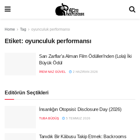
Home
Tag
oyunculuk performansı
Etiket:
oyunculuk performansı
Sarı Zarflar’a Alman Film Ödülleri’nden (Lola) İki
Büyük Ödül
İREM NAZ GÜVEL
2 HAZIRAN 2026
Editörün Seçtikleri
İnsanlığın Otopsisi: Disclosure Day (2026)
TUBA BÜDÜŞ
5 TEMMUZ 2026
Tanıdık Bir Kâbusu Takip Etmek: Backrooms