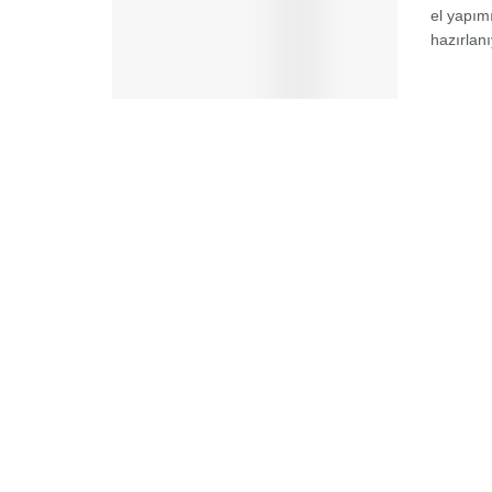
el yapım
hazırlanıy