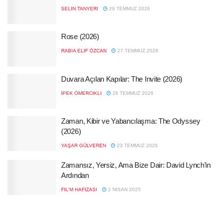
SELIN TANYERI
29 TEMMUZ 2026
Rose (2026)
RABIA ELIF ÖZCAN
27 TEMMUZ 2026
Duvara Açılan Kapılar: The Invite (2026)
İPEK ÖMERCIKLI
26 TEMMUZ 2026
Zaman, Kibir ve Yabancılaşma: The Odyssey
(2026)
YAŞAR GÜLVEREN
23 TEMMUZ 2026
Zamansız, Yersiz, Ama Bize Dair: David Lynch’in
Ardından
FIL'M HAFIZASI
2 NISAN 2025