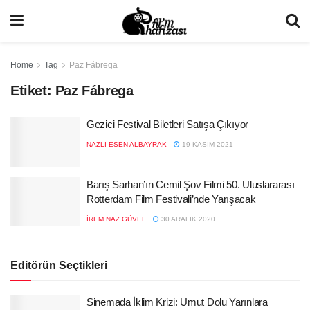
Home
Tag
Paz Fábrega
Etiket:
Paz Fábrega
Gezici Festival Biletleri Satışa Çıkıyor
NAZLI ESEN ALBAYRAK
19 KASIM 2021
Barış Sarhan’ın Cemil Şov Filmi 50. Uluslararası
Rotterdam Film Festivali’nde Yarışacak
İREM NAZ GÜVEL
30 ARALIK 2020
Editörün Seçtikleri
Sinemada İklim Krizi: Umut Dolu Yarınlara