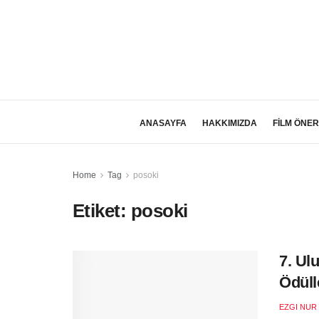
ANASAYFA
HAKKIMIZDA
FİLM ÖNER
Home
Tag
posoki
Etiket:
posoki
7. Ul
Ödüll
EZGI NUR