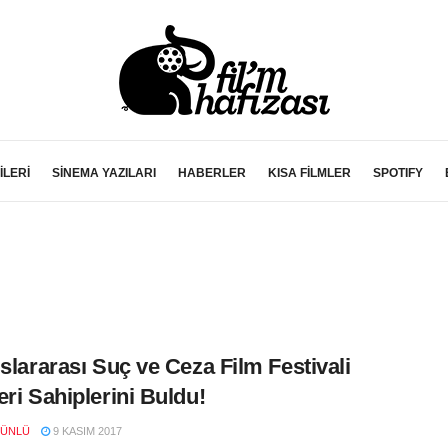
İLERİ
SİNEMA YAZILARI
HABERLER
KISA FİLMLER
SPOTIFY
uslararası Suç ve Ceza Film Festivali
eri Sahiplerini Buldu!
 ÜNLÜ
9 KASIM 2017