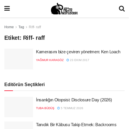
Home
Tag
Riff- raff
Etiket:
Riff- raff
Kamerasını bize çeviren yönetmen: Ken Loach
YAĞMUR KARAGÖZ
23 EKIM 2017
Editörün Seçtikleri
İnsanlığın Otopsisi: Disclosure Day (2026)
TUBA BÜDÜŞ
5 TEMMUZ 2026
Tanıdık Bir Kâbusu Takip Etmek: Backrooms