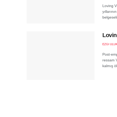
Loving V
yılların
belgeseli
Lovin
EZGI ULU
Post-emp
ressam V
kalmış öl