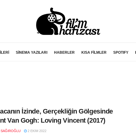
İLERİ
SİNEMA YAZILARI
HABERLER
KISA FİLMLER
SPOTIFY
canın İzinde, Gerçekliğin Gölgesinde
nt Van Gogh: Loving Vincent (2017)
N SAĞIROĞLU
2 EKIM 2022