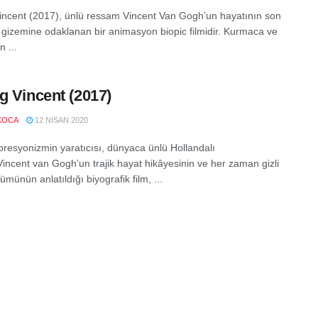
incent (2017), ünlü ressam Vincent Van Gogh’un hayatının son
ın gizemine odaklanan bir animasyon biopic filmidir. Kurmaca ve
n ...
g Vincent (2017)
KOCA
12 NISAN 2020
resyonizmin yaratıcısı, dünyaca ünlü Hollandalı
incent van Gogh’un trajik hayat hikâyesinin ve her zaman gizli
ümünün anlatıldığı biyografik film, ...