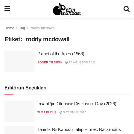
Home
Tag
roddy mcdowall
Etiket:
roddy mcdowall
Planet of the Apes (1968)
SONER YILDIRIM
14 AĞUSTOS 2011
Editörün Seçtikleri
İnsanlığın Otopsisi: Disclosure Day (2026)
TUBA BÜDÜŞ
5 TEMMUZ 2026
Tanıdık Bir Kâbusu Takip Etmek: Backrooms