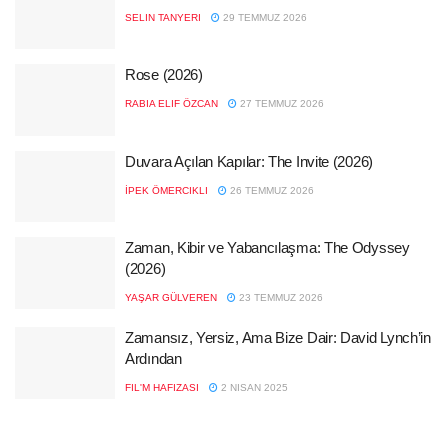
SELIN TANYERI
29 TEMMUZ 2026
Rose (2026)
RABIA ELIF ÖZCAN
27 TEMMUZ 2026
Duvara Açılan Kapılar: The Invite (2026)
İPEK ÖMERCIKLI
26 TEMMUZ 2026
Zaman, Kibir ve Yabancılaşma: The Odyssey
(2026)
YAŞAR GÜLVEREN
23 TEMMUZ 2026
Zamansız, Yersiz, Ama Bize Dair: David Lynch’in
Ardından
FIL'M HAFIZASI
2 NISAN 2025