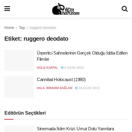
Home
Tag
ruggero deodato
Etiket:
ruggero deodato
Ürpertici Sahnelerinin Gerçek Olduğu İddia Edilen
Filmler
GÜLIZ KARTAL
6 OCAK 2023
Cannibal Holocaust (1980)
HALIL İBRAHIM SAĞLAM
29 OCAK 2012
Editörün Seçtikleri
Sinemada İklim Krizi: Umut Dolu Yarınlara