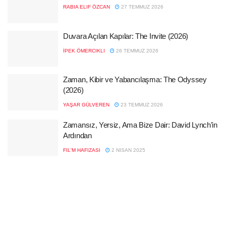
RABIA ELIF ÖZCAN
27 TEMMUZ 2026
Duvara Açılan Kapılar: The Invite (2026)
İPEK ÖMERCIKLI
26 TEMMUZ 2026
Zaman, Kibir ve Yabancılaşma: The Odyssey
(2026)
YAŞAR GÜLVEREN
23 TEMMUZ 2026
Zamansız, Yersiz, Ama Bize Dair: David Lynch’in
Ardından
FIL'M HAFIZASI
2 NISAN 2025